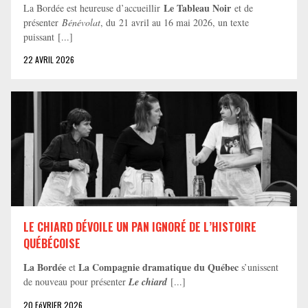
Le Tableau Noir
La Bordée est heureuse d’accueillir
et de
présenter
Bénévolat
, du 21 avril au 16 mai 2026, un texte
puissant [...]
22 AVRIL 2026
LE CHIARD DÉVOILE UN PAN IGNORÉ DE L’HISTOIRE
QUÉBÉCOISE
La Bordée
La Compagnie dramatique du Québec
et
s’unissent
de nouveau pour présenter
Le chiard
[...]
20 FéVRIER 2026