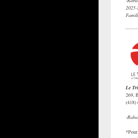
-Raba
2025-2
Famill
Le Tr
269, 
(418)
-Raba
*Pour 