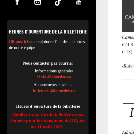
HEURES D'OUVERTURE DE LA BILLETTERIE
Cam
e
Cliquez ici
pour rejoindre l’un des membres
624 R
de notre équipe.
(418)
Nous contacter par
cou
rriel
-Raba
Informations générales
:
info@labordee.ca
Abonnements et achats :
billetterie@labordee.ca
Heures d’ouverture de la billetterie
Veuillez noter que la billetterie sera
fermée pour les vacances du 23 juin
au 11 août 2026.
Librai