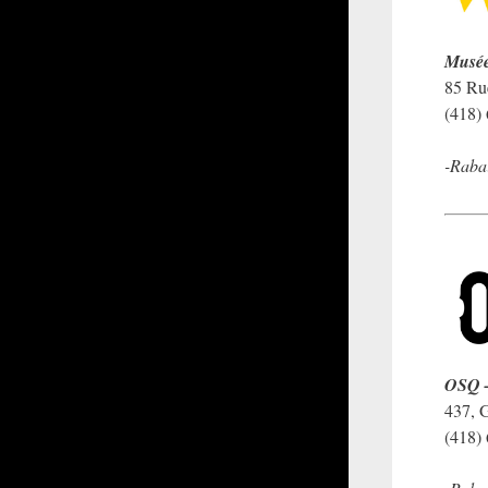
Musée 
85 Ru
(418)
-Raba
OSQ –
437, 
(418)