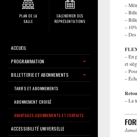
– Même
– Bill
PLAN DE LA
CALENDRIER DES
– Bill
SALLE
REPRÉSENTATIONS
– 10% 
– Des 
ACCUEIL
FLEX
– En p
PROGRAMMATION
et sièg
– Poss
BILLETTERIE ET ABONNEMENTS
– Écha
TARIFS ET ABONNEMENTS
​Reto
– La t
ABONNEMENT CROISÉ
AVANTAGES ABONNEMENTS ET FORFAITS
FOR
ACCESSIBILITÉ UNIVERSELLE
Jamais