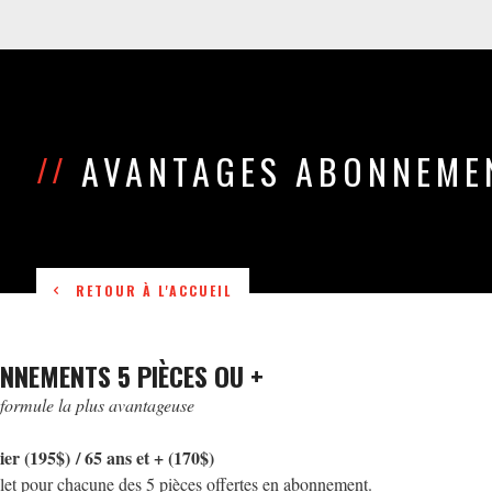
AVANTAGES ABONNEMEN
//
RETOUR À L'ACCUEIL
NNEMENTS 5 PIÈCES OU +
formule la plus avantageuse
ier (195$)
/
65 ans et + (170$)
llet pour chacune des 5 pièces offertes en abonnement.