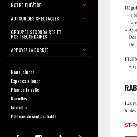
NOTRE THÉÂTRE
Régul
– 1 bi
AUTOUR DES SPECTACLES
– Tari
– Ajou
GROUPES SECONDAIRES ET
POSTSECONDAIRES
– Des 
– De p
APPUYEZ LA BORDÉE
FLEX
– En p
Nous joindre
Espaces à louer
RAB
Plan de la salle
Nouvelles
Les ra
Infolettre
toutes
Politique de confidentialité
ST-