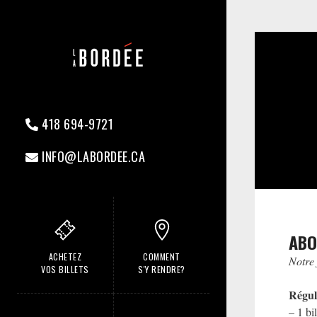
418 694-9721
INFO@LABORDEE.CA
ABO
ACHETEZ
COMMENT
Notre 
VOS BILLETS
S'Y RENDRE?
Régul
– 1 bi