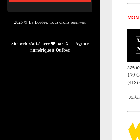
MON
2026 © La Bordée. Tous droits réservés.
Site web réalisé avec
par iX — Agence
numérique à Québec
MNBAQ
179 G
(418)
-Raba