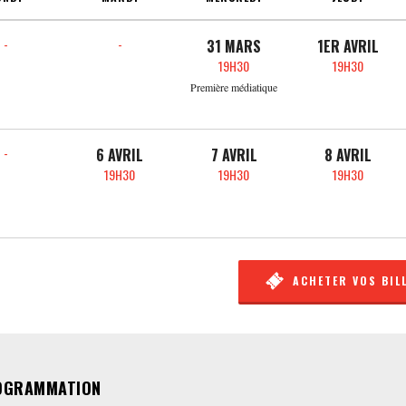
-
-
31 MARS
1ER AVRIL
19H30
19H30
Première médiatique
-
6 AVRIL
7 AVRIL
8 AVRIL
19H30
19H30
19H30
ACHETER VOS BIL
OGRAMMATION