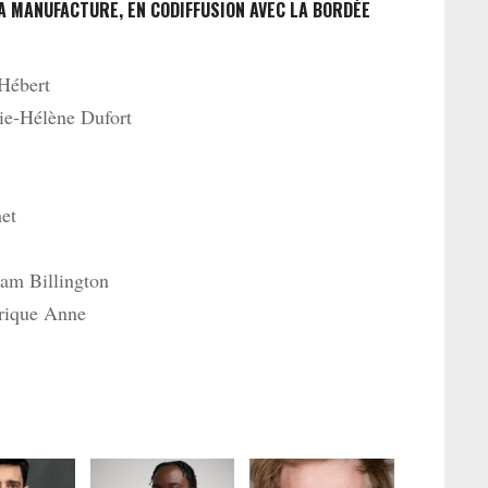
A MANUFACTURE, EN CODIFFUSION AVEC LA BORDÉE
Hébert
e-Hélène Dufort
et
am Billington
rique Anne