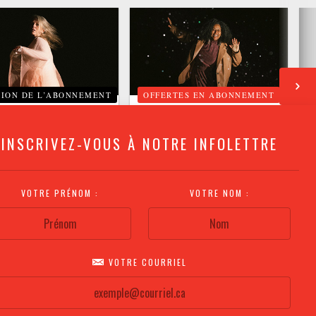
TION DE L’ABONNEMENT
OFFERTES EN ABONNEMENT
E
IMANCHE À SODOME
LA SOIRÉE LUMINEUSE
INSCRIVEZ-VOUS À NOTRE INFOLETTRE
CTOBRE
/
24 OCTOBRE 2026
10 NOVEMBRE
/
5 DÉCEMBRE 2026
VOTRE PRÉNOM :
VOTRE NOM :
VOTRE COURRIEL