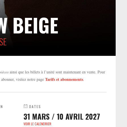
W BEIGE
SE
pièces
ainsi que les billets à l’unité sont maintenant en vente. Pour
Tarifs et abonnements
s abonner, visitez notre page
.
ON
DATES
31 MARS
/
10 AVRIL 2027
VOIR LE CALENDRIER