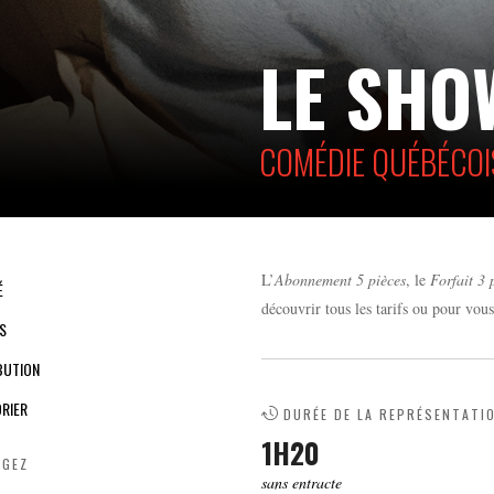
LE SHO
COMÉDIE QUÉBÉCOI
L’
Abonnement 5 pièces
, le
Forfait 3 
É
découvrir tous les tarifs ou pour vou
S
BUTION
RIER
DURÉE DE LA REPRÉSENTATI
1H20
AGEZ
sans entracte