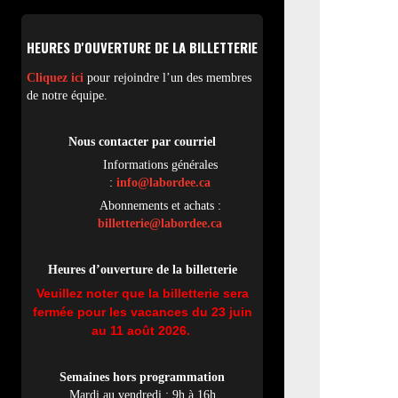
HEURES D'OUVERTURE DE LA BILLETTERIE
Cliquez ici
pour rejoindre l’un des membres
de notre équipe.
Nous contacter par
cou
rriel
Informations générales
:
info@labordee.ca
Abonnements et achats :
billetterie@labordee.ca
Heures d’ouverture de la billetterie
Veuillez noter que la billetterie sera
fermée pour les vacances du 23 juin
au 11 août 2026.
Semaines hors programmation
Mardi au vendredi : 9h à 16h