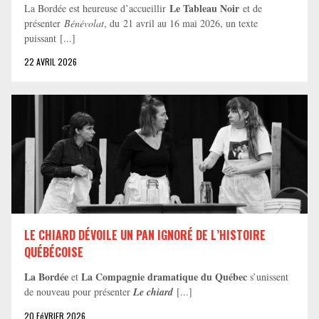
Le Tableau Noir
La Bordée est heureuse d’accueillir
et de
présenter
Bénévolat
, du 21 avril au 16 mai 2026, un texte
puissant [...]
22 AVRIL 2026
LE CHIARD DÉVOILE UN PAN IGNORÉ DE L’HISTOIRE
QUÉBÉCOISE
La Bordée
La Compagnie dramatique du Québec
et
s’unissent
de nouveau pour présenter
Le chiard
[...]
20 FéVRIER 2026