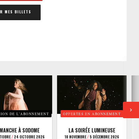
 MES BILLETS
TION DE L’ABONNEMENT
OFFERTES EN ABONNEMENT
E
IMANCHE À SODOME
LA SOIRÉE LUMINEUSE
CTOBRE
/
24 OCTOBRE 2026
10 NOVEMBRE
/
5 DÉCEMBRE 2026