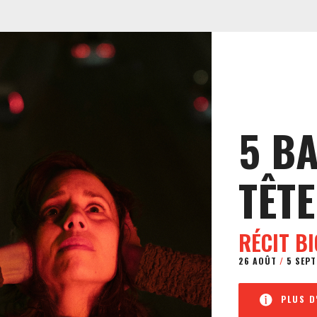
5 B
TÊTE
RÉCIT B
26 AOÛT
/
5 SEPT
PLUS D