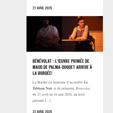
27 AVRIL 2026
BÉNÉVOLAT : L’ŒUVRE PRIMÉE DE
MAUD DE PALMA-DUQUET ARRIVE À
LA BORDÉE!
Le
La Bordée est heureuse d’accueillir
Tableau Noir
et de présenter
Bénévolat
,
du 21 avril au 16 mai 2026, un texte
puissant [...]
22 AVRIL 2026