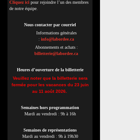
Cliquez ici
pour rejoindre l’un des membres
de notre équipe.
Nous contacter par
cou
rriel
Informations générales
:
info@labordee.ca
Abonnements et achats :
billetterie@labordee.ca
Heures d’ouverture de la billetterie
Veuillez noter que la billetterie sera
fermée pour les vacances du 23 juin
au 11 août 2026.
Semaines hors programmation
Mardi au vendredi : 9h à 16h
Semaines de représentations
Mardi au vendredi : 9h à 19h30