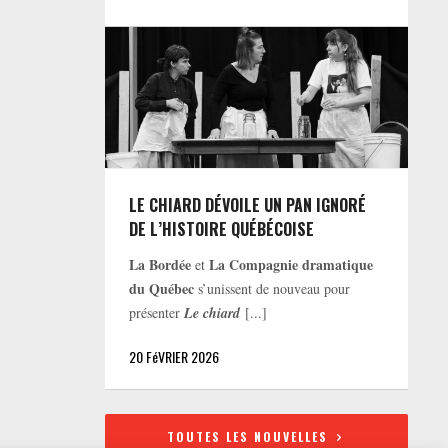
LE CHIARD DÉVOILE UN PAN IGNORÉ
DE L’HISTOIRE QUÉBÉCOISE
La Bordée
La Compagnie dramatique
et
du Québec
s’unissent de nouveau pour
présenter
Le chiard
[...]
20 FéVRIER 2026
TOUTES LES NOUVELLES