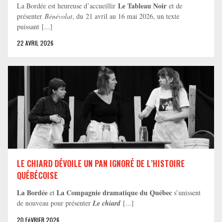
Le Tableau Noir
La Bordée est heureuse d’accueillir
et de
présenter
Bénévolat
, du 21 avril au 16 mai 2026, un texte
puissant [...]
22 AVRIL 2026
LE CHIARD DÉVOILE UN PAN IGNORÉ DE L’HISTOIRE
QUÉBÉCOISE
La Bordée
La Compagnie dramatique du Québec
et
s’unissent
de nouveau pour présenter
Le chiard
[...]
20 FéVRIER 2026