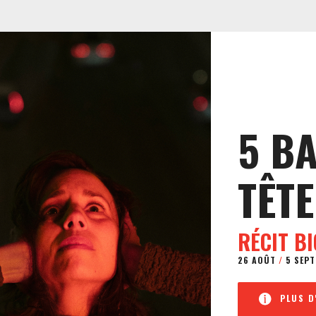
5 B
TÊTE
RÉCIT B
26 AOÛT
/
5 SEPT
PLUS D