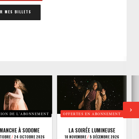
 MES BILLETS
TION DE L’ABONNEMENT
OFFERTES EN ABONNEMENT
E
IMANCHE À SODOME
LA SOIRÉE LUMINEUSE
CTOBRE
/
24 OCTOBRE 2026
10 NOVEMBRE
/
5 DÉCEMBRE 2026