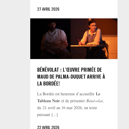
27 AVRIL 2026
BÉNÉVOLAT : L’ŒUVRE PRIMÉE DE
MAUD DE PALMA-DUQUET ARRIVE À
LA BORDÉE!
Le
La Bordée est heureuse d’accueillir
Tableau Noir
et de présenter
Bénévolat
,
du 21 avril au 16 mai 2026, un texte
puissant [...]
22 AVRIL 2026