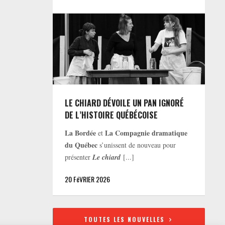
LE CHIARD DÉVOILE UN PAN IGNORÉ
DE L’HISTOIRE QUÉBÉCOISE
La Bordée
La Compagnie dramatique
et
du Québec
s’unissent de nouveau pour
présenter
Le chiard
[...]
20 FéVRIER 2026
TOUTES LES NOUVELLES