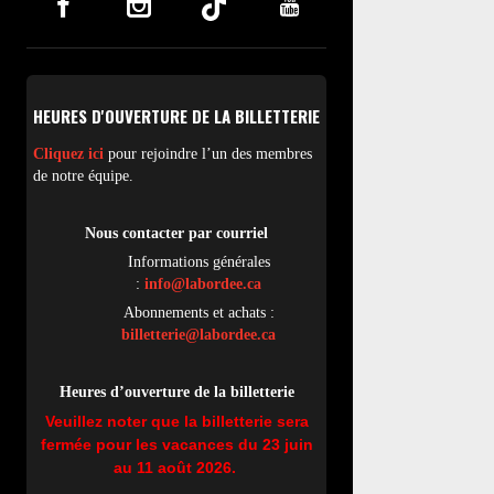
HEURES D'OUVERTURE DE LA BILLETTERIE
Cliquez ici
pour rejoindre l’un des membres
de notre équipe.
Nous contacter par
cou
rriel
Informations générales
:
info@labordee.ca
Abonnements et achats :
billetterie@labordee.ca
Heures d’ouverture de la billetterie
Veuillez noter que la billetterie sera
fermée pour les vacances du 23 juin
au 11 août 2026.