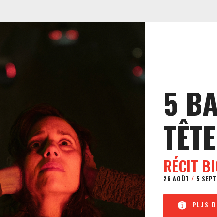
5 B
TÊTE
RÉCIT B
26 AOÛT
/
5 SEPT
PLUS D