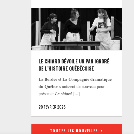
LE CHIARD DÉVOILE UN PAN IGNORÉ
DE L’HISTOIRE QUÉBÉCOISE
La Bordée
La Compagnie dramatique
et
du Québec
s’unissent de nouveau pour
présenter
Le chiard
[...]
20 FéVRIER 2026
TOUTES LES NOUVELLES