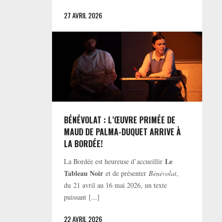
27 AVRIL 2026
BÉNÉVOLAT : L’ŒUVRE PRIMÉE DE
MAUD DE PALMA-DUQUET ARRIVE À
LA BORDÉE!
Le
La Bordée est heureuse d’accueillir
Tableau Noir
et de présenter
Bénévolat
,
du 21 avril au 16 mai 2026, un texte
puissant [...]
22 AVRIL 2026