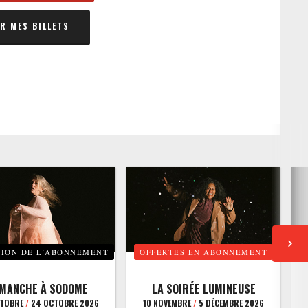
 MES BILLETS
TION DE L’ABONNEMENT
OFFERTES EN ABONNEMENT
E
IMANCHE À SODOME
LA SOIRÉE LUMINEUSE
CTOBRE
/
24 OCTOBRE 2026
10 NOVEMBRE
/
5 DÉCEMBRE 2026