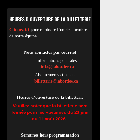
HEURES D'OUVERTURE DE LA BILLETTERIE
Cliquez ici
pour rejoindre l’un des membres
de notre équipe.
Nous contacter par
cou
rriel
Informations générales
:
info@labordee.ca
Abonnements et achats :
billetterie@labordee.ca
Heures d’ouverture de la billetterie
Veuillez noter que la billetterie sera
fermée pour les vacances du 23 juin
au 11 août 2026.
Semaines hors programmation