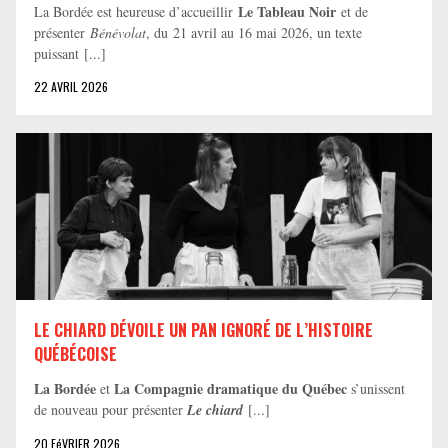
Le Tableau Noir
La Bordée est heureuse d’accueillir
et de
présenter
Bénévolat
, du 21 avril au 16 mai 2026, un texte
puissant [...]
22 AVRIL 2026
LE CHIARD DÉVOILE UN PAN IGNORÉ DE L’HISTOIRE
QUÉBÉCOISE
La Bordée
La Compagnie dramatique du Québec
et
s’unissent
de nouveau pour présenter
Le chiard
[...]
20 FéVRIER 2026