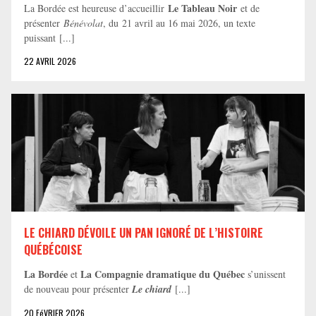
Le Tableau Noir
La Bordée est heureuse d’accueillir
et de
présenter
Bénévolat
, du 21 avril au 16 mai 2026, un texte
puissant [...]
22 AVRIL 2026
LE CHIARD DÉVOILE UN PAN IGNORÉ DE L’HISTOIRE
QUÉBÉCOISE
La Bordée
La Compagnie dramatique du Québec
et
s’unissent
de nouveau pour présenter
Le chiard
[...]
20 FéVRIER 2026