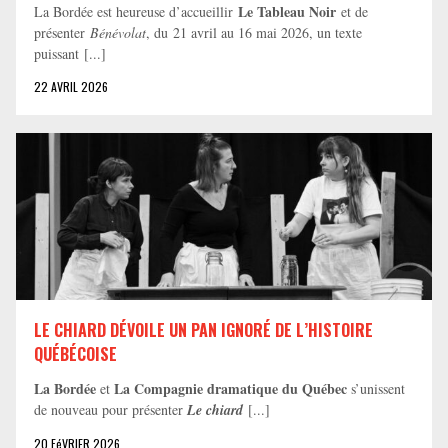
Le Tableau Noir
La Bordée est heureuse d’accueillir
et de
présenter
Bénévolat
, du 21 avril au 16 mai 2026, un texte
puissant [...]
22 AVRIL 2026
LE CHIARD DÉVOILE UN PAN IGNORÉ DE L’HISTOIRE
QUÉBÉCOISE
La Bordée
La Compagnie dramatique du Québec
et
s’unissent
de nouveau pour présenter
Le chiard
[...]
20 FéVRIER 2026