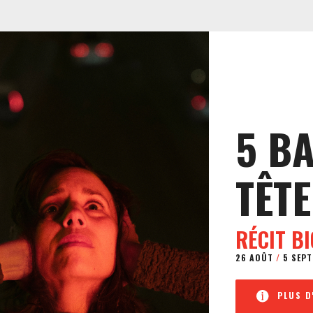
5 B
TÊTE
RÉCIT B
26 AOÛT
/
5 SEPT
PLUS D