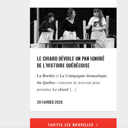
LE CHIARD DÉVOILE UN PAN IGNORÉ
DE L’HISTOIRE QUÉBÉCOISE
La Bordée
La Compagnie dramatique
et
du Québec
s’unissent de nouveau pour
présenter
Le chiard
[...]
20 FéVRIER 2026
TOUTES LES NOUVELLES