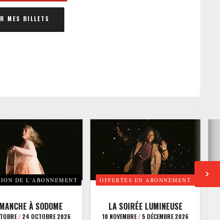
 MES BILLETS
TION DE L’ABONNEMENT
OFFERTES EN ABONNEMENT
E
IMANCHE À SODOME
LA SOIRÉE LUMINEUSE
CTOBRE
/
24 OCTOBRE 2026
10 NOVEMBRE
/
5 DÉCEMBRE 2026