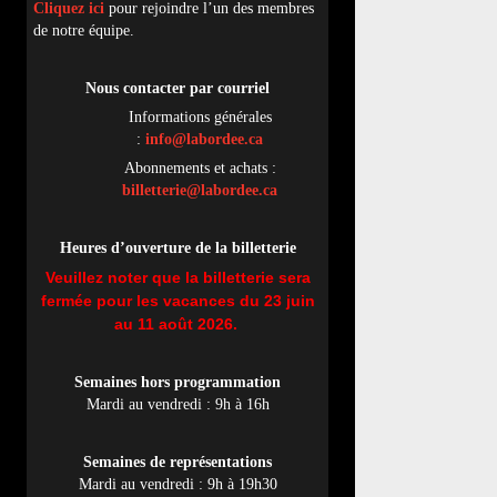
Cliquez ici
pour rejoindre l’un des membres
de notre équipe.
Nous contacter par
cou
rriel
Informations générales
:
info@labordee.ca
Abonnements et achats :
billetterie@labordee.ca
Heures d’ouverture de la billetterie
Veuillez noter que la billetterie sera
fermée pour les vacances du 23 juin
au 11 août 2026.
Semaines hors programmation
Mardi au vendredi : 9h à 16h
Semaines de représentations
Mardi au vendredi : 9h à 19h30