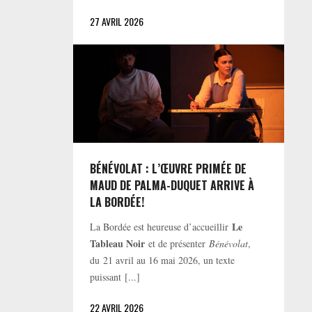
27 AVRIL 2026
BÉNÉVOLAT : L’ŒUVRE PRIMÉE DE
MAUD DE PALMA-DUQUET ARRIVE À
LA BORDÉE!
Le
La Bordée est heureuse d’accueillir
Tableau Noir
et de présenter
Bénévolat
,
du 21 avril au 16 mai 2026, un texte
puissant [...]
22 AVRIL 2026