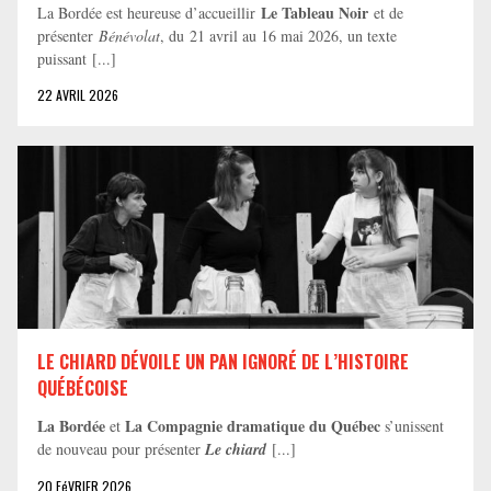
Le Tableau Noir
La Bordée est heureuse d’accueillir
et de
présenter
Bénévolat
, du 21 avril au 16 mai 2026, un texte
puissant [...]
22 AVRIL 2026
LE CHIARD DÉVOILE UN PAN IGNORÉ DE L’HISTOIRE
QUÉBÉCOISE
La Bordée
La Compagnie dramatique du Québec
et
s’unissent
de nouveau pour présenter
Le chiard
[...]
20 FéVRIER 2026