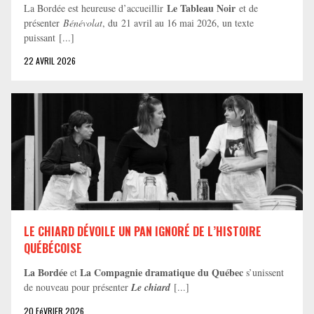
Le Tableau Noir
La Bordée est heureuse d’accueillir
et de
présenter
Bénévolat
, du 21 avril au 16 mai 2026, un texte
puissant [...]
22 AVRIL 2026
LE CHIARD DÉVOILE UN PAN IGNORÉ DE L’HISTOIRE
QUÉBÉCOISE
La Bordée
La Compagnie dramatique du Québec
et
s’unissent
de nouveau pour présenter
Le chiard
[...]
20 FéVRIER 2026