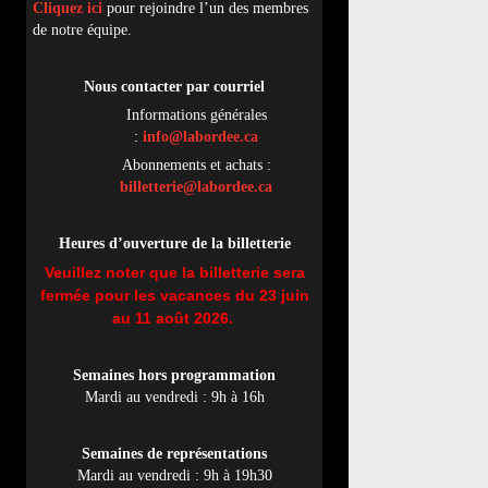
Cliquez ici
pour rejoindre l’un des membres
de notre équipe.
Nous contacter par
cou
rriel
Informations générales
:
info@labordee.ca
Abonnements et achats :
billetterie@labordee.ca
Heures d’ouverture de la billetterie
Veuillez noter que la billetterie sera
fermée pour les vacances du 23 juin
au 11 août 2026.
Semaines hors programmation
Mardi au vendredi : 9h à 16h
Semaines de représentations
Mardi au vendredi : 9h à 19h30