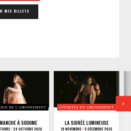
 MES BILLETS
TION DE L’ABONNEMENT
OFFERTES EN ABONNEMENT
E
IMANCHE À SODOME
LA SOIRÉE LUMINEUSE
CTOBRE
/
24 OCTOBRE 2026
10 NOVEMBRE
/
5 DÉCEMBRE 2026