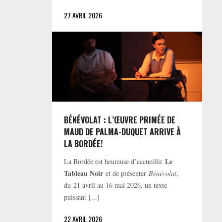
27 AVRIL 2026
BÉNÉVOLAT : L’ŒUVRE PRIMÉE DE
MAUD DE PALMA-DUQUET ARRIVE À
LA BORDÉE!
Le
La Bordée est heureuse d’accueillir
Tableau Noir
et de présenter
Bénévolat
,
du 21 avril au 16 mai 2026, un texte
puissant [...]
22 AVRIL 2026