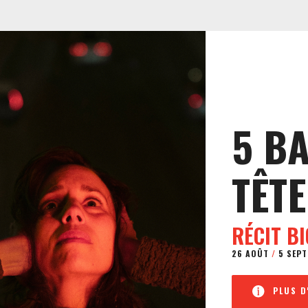
5 B
TÊTE
RÉCIT B
26 AOÛT
/
5 SEPT
PLUS D