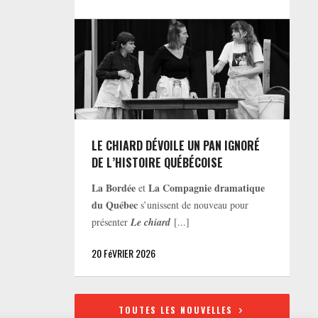
LE CHIARD DÉVOILE UN PAN IGNORÉ
DE L’HISTOIRE QUÉBÉCOISE
La Bordée
La Compagnie dramatique
et
du Québec
s’unissent de nouveau pour
présenter
Le chiard
[...]
20 FéVRIER 2026
TOUTES LES NOUVELLES