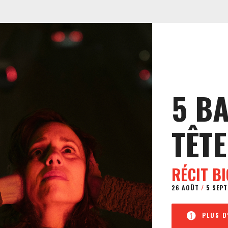
5 B
TÊTE
RÉCIT B
26 AOÛT
/
5 SEPT
PLUS D