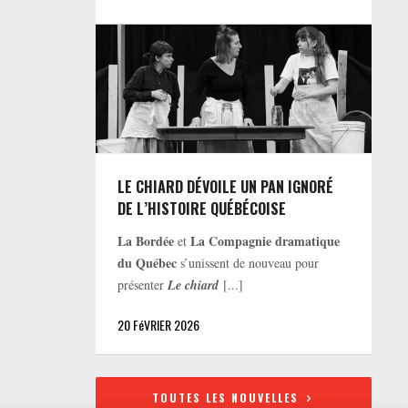
LE CHIARD DÉVOILE UN PAN IGNORÉ
DE L’HISTOIRE QUÉBÉCOISE
La Bordée
La Compagnie dramatique
et
du Québec
s’unissent de nouveau pour
présenter
Le chiard
[...]
20 FéVRIER 2026
TOUTES LES NOUVELLES