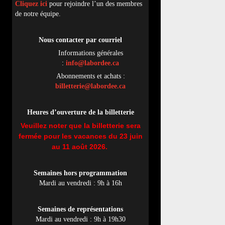
Cliquez ici
pour rejoindre l’un des membres
de notre équipe.
Nous contacter par
cou
rriel
Informations générales
:
info@labordee.ca
Abonnements et achats :
billetterie@labordee.ca
Heures d’ouverture de la billetterie
Veuillez noter que la billetterie sera
fermée pour les vacances du 23 juin
au 11 août 2026.
Semaines hors programmation
Mardi au vendredi : 9h à 16h
Semaines de représentations
Mardi au vendredi : 9h à 19h30