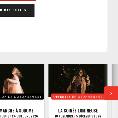
 MES BILLETS
TION DE L’ABONNEMENT
OFFERTES EN ABONNEMENT
E
IMANCHE À SODOME
LA SOIRÉE LUMINEUSE
CTOBRE
/
24 OCTOBRE 2026
10 NOVEMBRE
/
5 DÉCEMBRE 2026