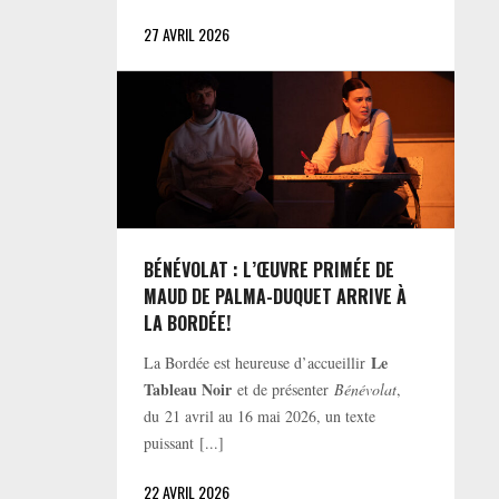
27 AVRIL 2026
BÉNÉVOLAT : L’ŒUVRE PRIMÉE DE
MAUD DE PALMA-DUQUET ARRIVE À
LA BORDÉE!
Le
La Bordée est heureuse d’accueillir
Tableau Noir
et de présenter
Bénévolat
,
du 21 avril au 16 mai 2026, un texte
puissant [...]
22 AVRIL 2026