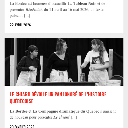
Le Tableau Noir
La Bordée est heureuse d’accueillir
et de
présenter
Bénévolat
, du 21 avril au 16 mai 2026, un texte
puissant [...]
22 AVRIL 2026
LE CHIARD DÉVOILE UN PAN IGNORÉ DE L’HISTOIRE
QUÉBÉCOISE
La Bordée
La Compagnie dramatique du Québec
et
s’unissent
de nouveau pour présenter
Le chiard
[...]
20 FéVRIER 2026