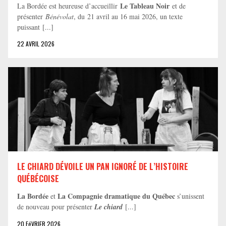
Le Tableau Noir
La Bordée est heureuse d’accueillir
et de
présenter
Bénévolat
, du 21 avril au 16 mai 2026, un texte
puissant [...]
22 AVRIL 2026
LE CHIARD DÉVOILE UN PAN IGNORÉ DE L’HISTOIRE
QUÉBÉCOISE
La Bordée
La Compagnie dramatique du Québec
et
s’unissent
de nouveau pour présenter
Le chiard
[...]
20 FéVRIER 2026