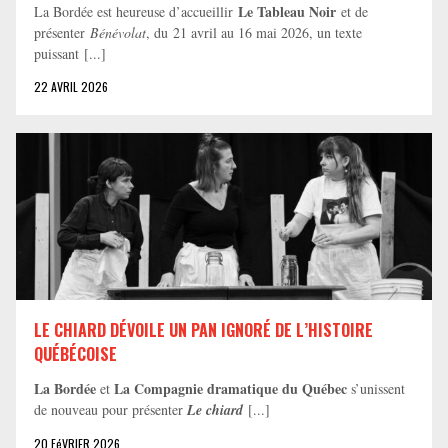
Le Tableau Noir
La Bordée est heureuse d’accueillir
et de
présenter
Bénévolat
, du 21 avril au 16 mai 2026, un texte
puissant [...]
22 AVRIL 2026
LE CHIARD DÉVOILE UN PAN IGNORÉ DE L’HISTOIRE
QUÉBÉCOISE
La Bordée
La Compagnie dramatique du Québec
et
s’unissent
de nouveau pour présenter
Le chiard
[...]
20 FéVRIER 2026