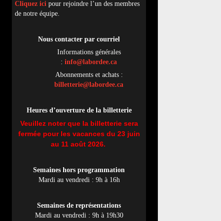
Cliquez ici
pour rejoindre l’un des membres
de notre équipe.
Nous contacter par
cou
rriel
Informations générales
:
info@labordee.ca
Abonnements et achats :
billetterie@labordee.ca
Heures d’ouverture de la billetterie
Veuillez noter que la billetterie sera
fermée pour les vacances du 23 juin
au 11 août 2026.
Semaines hors programmation
Mardi au vendredi : 9h à 16h
Semaines de représentations
Mardi au vendredi : 9h à 19h30