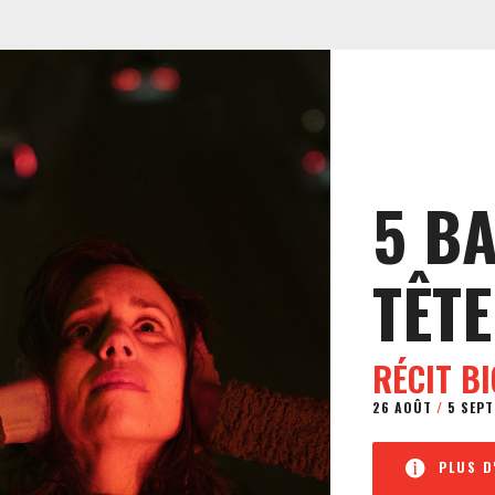
5 B
TÊTE
RÉCIT B
26 AOÛT
/
5 SEPT
PLUS D