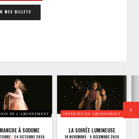
 MES BILLETS
TION DE L’ABONNEMENT
OFFERTES EN ABONNEMENT
E
IMANCHE À SODOME
LA SOIRÉE LUMINEUSE
CTOBRE
/
24 OCTOBRE 2026
10 NOVEMBRE
/
5 DÉCEMBRE 2026