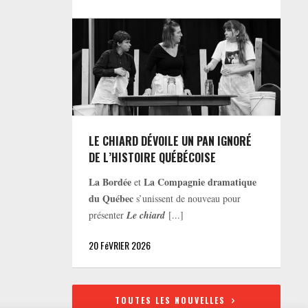
LE CHIARD DÉVOILE UN PAN IGNORÉ
DE L’HISTOIRE QUÉBÉCOISE
La Bordée
La Compagnie dramatique
et
du Québec
s’unissent de nouveau pour
présenter
Le chiard
[...]
20 FéVRIER 2026
TOUTES LES NOUVELLES