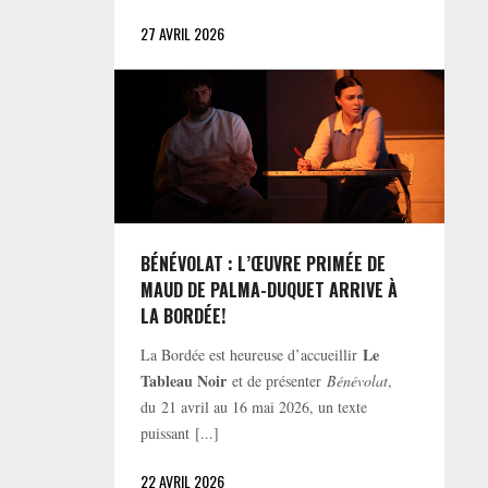
27 AVRIL 2026
BÉNÉVOLAT : L’ŒUVRE PRIMÉE DE
MAUD DE PALMA-DUQUET ARRIVE À
LA BORDÉE!
Le
La Bordée est heureuse d’accueillir
Tableau Noir
et de présenter
Bénévolat
,
du 21 avril au 16 mai 2026, un texte
puissant [...]
22 AVRIL 2026