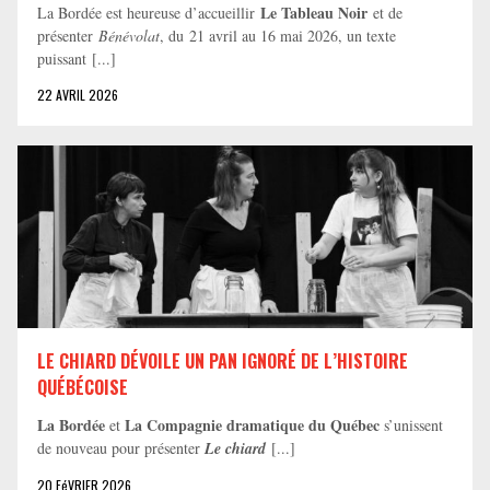
Le Tableau Noir
La Bordée est heureuse d’accueillir
et de
présenter
Bénévolat
, du 21 avril au 16 mai 2026, un texte
puissant [...]
22 AVRIL 2026
LE CHIARD DÉVOILE UN PAN IGNORÉ DE L’HISTOIRE
QUÉBÉCOISE
La Bordée
La Compagnie dramatique du Québec
et
s’unissent
de nouveau pour présenter
Le chiard
[...]
20 FéVRIER 2026