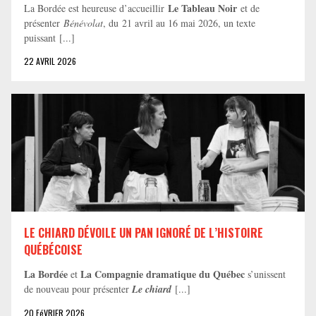
Le Tableau Noir
La Bordée est heureuse d’accueillir
et de
présenter
Bénévolat
, du 21 avril au 16 mai 2026, un texte
puissant [...]
22 AVRIL 2026
LE CHIARD DÉVOILE UN PAN IGNORÉ DE L’HISTOIRE
QUÉBÉCOISE
La Bordée
La Compagnie dramatique du Québec
et
s’unissent
de nouveau pour présenter
Le chiard
[...]
20 FéVRIER 2026