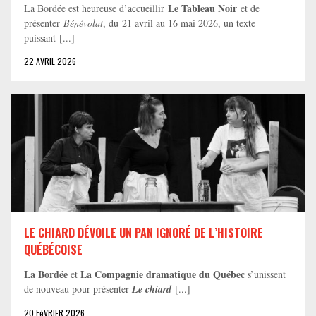
Le Tableau Noir
La Bordée est heureuse d’accueillir
et de
présenter
Bénévolat
, du 21 avril au 16 mai 2026, un texte
puissant [...]
22 AVRIL 2026
LE CHIARD DÉVOILE UN PAN IGNORÉ DE L’HISTOIRE
QUÉBÉCOISE
La Bordée
La Compagnie dramatique du Québec
et
s’unissent
de nouveau pour présenter
Le chiard
[...]
20 FéVRIER 2026