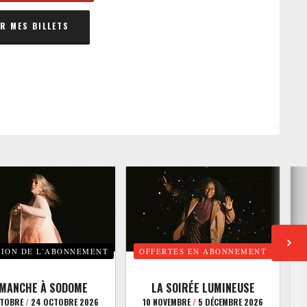
 MES BILLETS
TION DE L’ABONNEMENT
OFFERTES EN ABONNEMENT
E
IMANCHE À SODOME
LA SOIRÉE LUMINEUSE
CTOBRE
/
24 OCTOBRE 2026
10 NOVEMBRE
/
5 DÉCEMBRE 2026