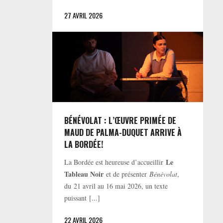
27 AVRIL 2026
BÉNÉVOLAT : L’ŒUVRE PRIMÉE DE
MAUD DE PALMA-DUQUET ARRIVE À
LA BORDÉE!
Le
La Bordée est heureuse d’accueillir
Tableau Noir
et de présenter
Bénévolat
,
du 21 avril au 16 mai 2026, un texte
puissant [...]
22 AVRIL 2026