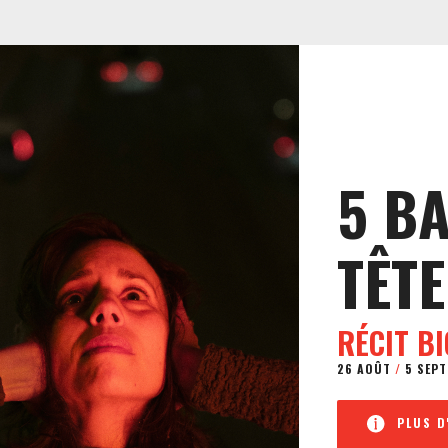
5 B
TÊTE
RÉCIT B
26 AOÛT
/
5 SEPT
PLUS D