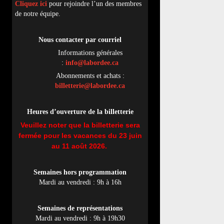
Cliquez ici
pour rejoindre l’un des membres
de notre équipe.
Nous contacter par
cou
rriel
Informations générales
:
info@labordee.ca
Abonnements et achats :
billetterie@labordee.ca
Heures d’ouverture de la billetterie
Veuillez noter que la billetterie sera
fermée pour les vacances du 23 juin
au 11 août 2026.
Semaines hors programmation
Mardi au vendredi : 9h à 16h
Semaines de représentations
Mardi au vendredi : 9h à 19h30