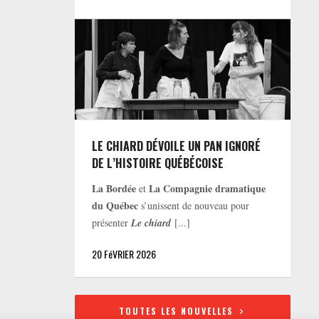
LE CHIARD DÉVOILE UN PAN IGNORÉ
DE L’HISTOIRE QUÉBÉCOISE
La Bordée
La Compagnie dramatique
et
du Québec
s’unissent de nouveau pour
présenter
Le chiard
[...]
20 FéVRIER 2026
TOUTES LES NOUVELLES