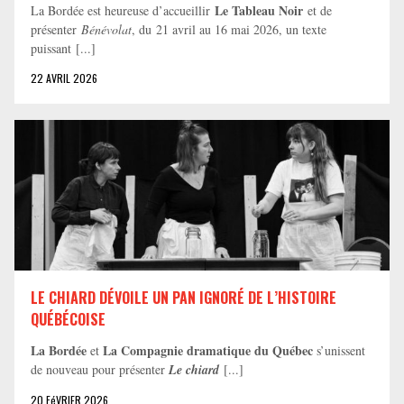
Le Tableau Noir
La Bordée est heureuse d’accueillir
et de
présenter
Bénévolat
, du 21 avril au 16 mai 2026, un texte
puissant [...]
22 AVRIL 2026
LE CHIARD DÉVOILE UN PAN IGNORÉ DE L’HISTOIRE
QUÉBÉCOISE
La Bordée
La Compagnie dramatique du Québec
et
s’unissent
de nouveau pour présenter
Le chiard
[...]
20 FéVRIER 2026