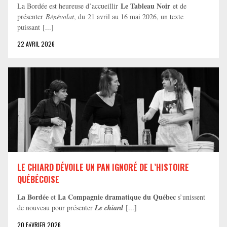
Le Tableau Noir
La Bordée est heureuse d’accueillir
et de
présenter
Bénévolat
, du 21 avril au 16 mai 2026, un texte
puissant [...]
22 AVRIL 2026
LE CHIARD DÉVOILE UN PAN IGNORÉ DE L’HISTOIRE
QUÉBÉCOISE
La Bordée
La Compagnie dramatique du Québec
et
s’unissent
de nouveau pour présenter
Le chiard
[...]
20 FéVRIER 2026