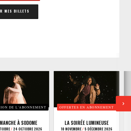
 MES BILLETS
TION DE L’ABONNEMENT
OFFERTES EN ABONNEMENT
E
IMANCHE À SODOME
LA SOIRÉE LUMINEUSE
CTOBRE
/
24 OCTOBRE 2026
10 NOVEMBRE
/
5 DÉCEMBRE 2026