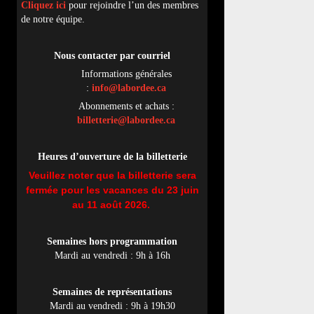
Cliquez ici
pour rejoindre l’un des membres
de notre équipe.
Nous contacter par
cou
rriel
Informations générales
:
info@labordee.ca
Abonnements et achats :
billetterie@labordee.ca
Heures d’ouverture de la billetterie
Veuillez noter que la billetterie sera
fermée pour les vacances du 23 juin
au 11 août 2026.
Semaines hors programmation
Mardi au vendredi : 9h à 16h
Semaines de représentations
Mardi au vendredi : 9h à 19h30