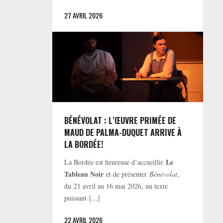
27 AVRIL 2026
BÉNÉVOLAT : L’ŒUVRE PRIMÉE DE
MAUD DE PALMA-DUQUET ARRIVE À
LA BORDÉE!
Le
La Bordée est heureuse d’accueillir
Tableau Noir
et de présenter
Bénévolat
,
du 21 avril au 16 mai 2026, un texte
puissant [...]
22 AVRIL 2026