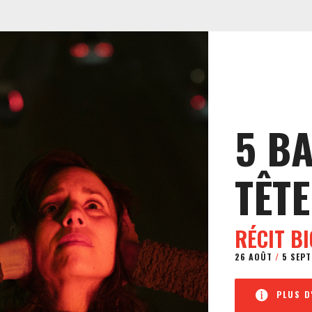
5 B
TÊTE
RÉCIT B
26 AOÛT
/
5 SEPT
PLUS D