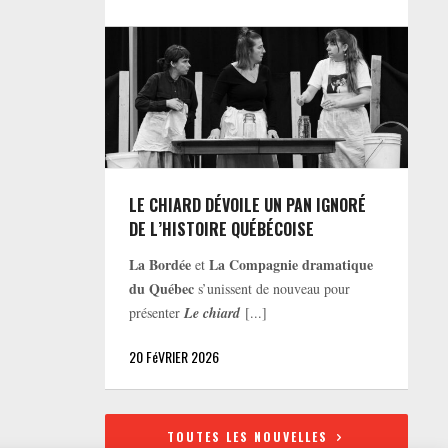
LE CHIARD DÉVOILE UN PAN IGNORÉ
DE L’HISTOIRE QUÉBÉCOISE
La Bordée
La Compagnie dramatique
et
du Québec
s’unissent de nouveau pour
présenter
Le chiard
[...]
20 FéVRIER 2026
TOUTES LES NOUVELLES