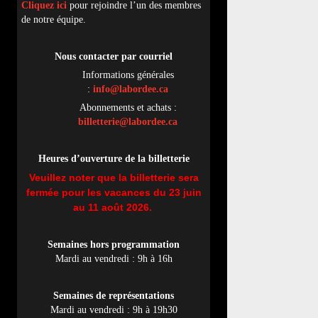
Cliquez ici
pour rejoindre l’un des membres
de notre équipe.
Nous contacter par
cou
rriel
Informations générales
:
info@labordee.ca
Abonnements et achats :
billetterie@labordee.ca
Heures d’ouverture de la billetterie
Veuillez noter que la billetterie sera
fermée pour les vacances du 23 juin
au 11 août 2026.
Semaines hors programmation
Mardi au vendredi : 9h à 16h
Semaines de représentations
Mardi au vendredi : 9h à 19h30