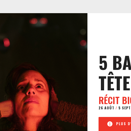
5 B
TÊTE
RÉCIT B
26 AOÛT
/
5 SEPT
PLUS D