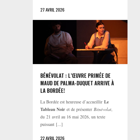
27 AVRIL 2026
BÉNÉVOLAT : L’ŒUVRE PRIMÉE DE
MAUD DE PALMA-DUQUET ARRIVE À
LA BORDÉE!
Le
La Bordée est heureuse d’accueillir
Tableau Noir
et de présenter
Bénévolat
,
du 21 avril au 16 mai 2026, un texte
puissant [...]
22 AVRIL 2026