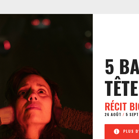
5 B
TÊTE
RÉCIT B
26 AOÛT
/
5 SEPT
PLUS D