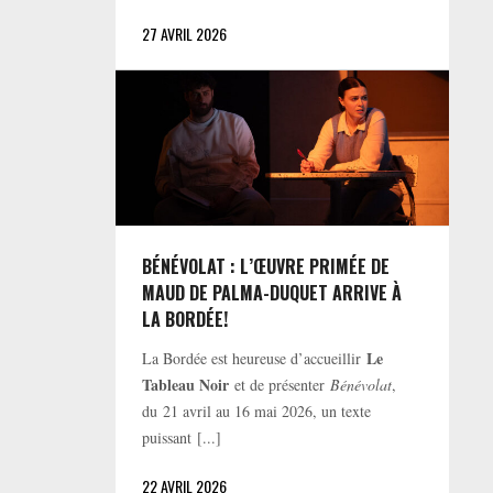
27 AVRIL 2026
BÉNÉVOLAT : L’ŒUVRE PRIMÉE DE
MAUD DE PALMA-DUQUET ARRIVE À
LA BORDÉE!
Le
La Bordée est heureuse d’accueillir
Tableau Noir
et de présenter
Bénévolat
,
du 21 avril au 16 mai 2026, un texte
puissant [...]
22 AVRIL 2026