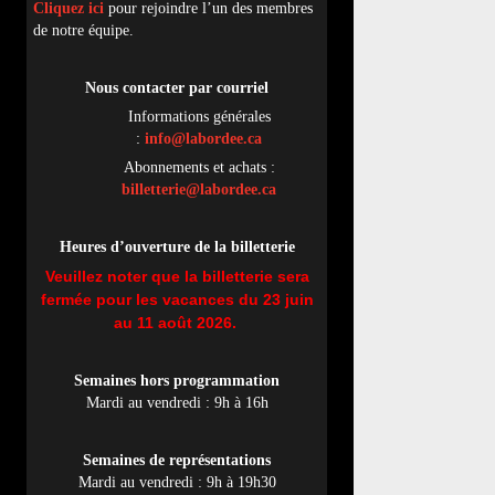
Cliquez ici
pour rejoindre l’un des membres
de notre équipe.
Nous contacter par
cou
rriel
Informations générales
:
info@labordee.ca
Abonnements et achats :
billetterie@labordee.ca
Heures d’ouverture de la billetterie
Veuillez noter que la billetterie sera
fermée pour les vacances du 23 juin
au 11 août 2026.
Semaines hors programmation
Mardi au vendredi : 9h à 16h
Semaines de représentations
Mardi au vendredi : 9h à 19h30