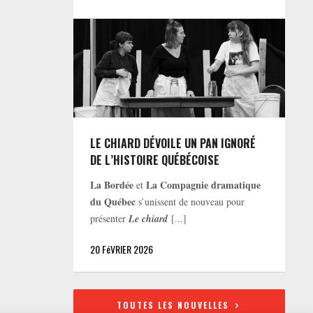
LE CHIARD DÉVOILE UN PAN IGNORÉ
DE L’HISTOIRE QUÉBÉCOISE
La Bordée
La Compagnie dramatique
et
du Québec
s’unissent de nouveau pour
présenter
Le chiard
[...]
20 FéVRIER 2026
TOUTES LES NOUVELLES