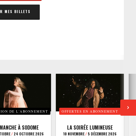
 MES BILLETS
TION DE L’ABONNEMENT
OFFERTES EN ABONNEMENT
E
IMANCHE À SODOME
LA SOIRÉE LUMINEUSE
CTOBRE
/
24 OCTOBRE 2026
10 NOVEMBRE
/
5 DÉCEMBRE 2026