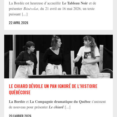
Le Tableau Noir
La Bordée est heureuse d’accueillir
et de
présenter
Bénévolat
, du 21 avril au 16 mai 2026, un texte
puissant [...]
22 AVRIL 2026
LE CHIARD DÉVOILE UN PAN IGNORÉ DE L’HISTOIRE
QUÉBÉCOISE
La Bordée
La Compagnie dramatique du Québec
et
s’unissent
de nouveau pour présenter
Le chiard
[...]
20 FéVRIER 2026