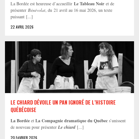
Le Tableau Noir
La Bordée est heureuse d’accueillir
et de
présenter
Bénévolat
, du 21 avril au 16 mai 2026, un texte
puissant [...]
22 AVRIL 2026
LE CHIARD DÉVOILE UN PAN IGNORÉ DE L’HISTOIRE
QUÉBÉCOISE
La Bordée
La Compagnie dramatique du Québec
et
s’unissent
de nouveau pour présenter
Le chiard
[...]
20 FéVRIER 2026