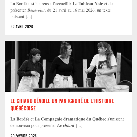
Le Tableau Noir
La Bordée est heureuse d’accueillir
et de
présenter
Bénévolat
, du 21 avril au 16 mai 2026, un texte
puissant [...]
22 AVRIL 2026
LE CHIARD DÉVOILE UN PAN IGNORÉ DE L’HISTOIRE
QUÉBÉCOISE
La Bordée
La Compagnie dramatique du Québec
et
s’unissent
de nouveau pour présenter
Le chiard
[...]
20 FéVRIER 2026