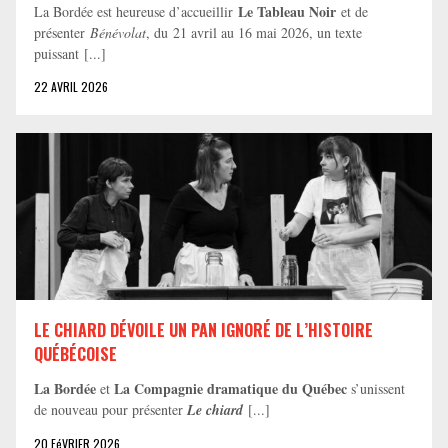
Le Tableau Noir
La Bordée est heureuse d’accueillir
et de
présenter
Bénévolat
, du 21 avril au 16 mai 2026, un texte
puissant [...]
22 AVRIL 2026
LE CHIARD DÉVOILE UN PAN IGNORÉ DE L’HISTOIRE
QUÉBÉCOISE
La Bordée
La Compagnie dramatique du Québec
et
s’unissent
de nouveau pour présenter
Le chiard
[...]
20 FéVRIER 2026