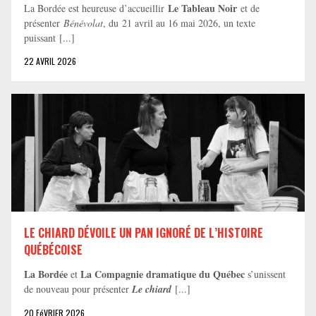
Le Tableau Noir
La Bordée est heureuse d’accueillir
et de
présenter
Bénévolat
, du 21 avril au 16 mai 2026, un texte
puissant [...]
22 AVRIL 2026
LE CHIARD DÉVOILE UN PAN IGNORÉ DE L’HISTOIRE
QUÉBÉCOISE
La Bordée
La Compagnie dramatique du Québec
et
s’unissent
de nouveau pour présenter
Le chiard
[...]
20 FéVRIER 2026