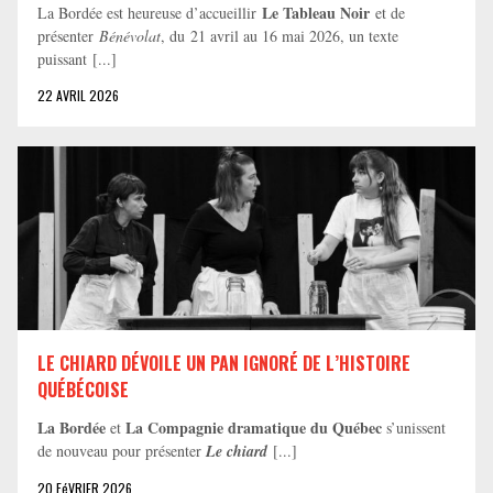
Le Tableau Noir
La Bordée est heureuse d’accueillir
et de
présenter
Bénévolat
, du 21 avril au 16 mai 2026, un texte
puissant [...]
22 AVRIL 2026
LE CHIARD DÉVOILE UN PAN IGNORÉ DE L’HISTOIRE
QUÉBÉCOISE
La Bordée
La Compagnie dramatique du Québec
et
s’unissent
de nouveau pour présenter
Le chiard
[...]
20 FéVRIER 2026