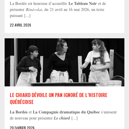
Le Tableau Noir
La Bordée est heureuse d’accueillir
et de
présenter
Bénévolat
, du 21 avril au 16 mai 2026, un texte
puissant [...]
22 AVRIL 2026
LE CHIARD DÉVOILE UN PAN IGNORÉ DE L’HISTOIRE
QUÉBÉCOISE
La Bordée
La Compagnie dramatique du Québec
et
s’unissent
de nouveau pour présenter
Le chiard
[...]
20 FéVRIER 2026