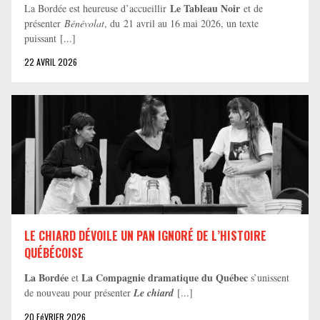
Le Tableau Noir
La Bordée est heureuse d’accueillir
et de
présenter
Bénévolat
, du 21 avril au 16 mai 2026, un texte
puissant [...]
22 AVRIL 2026
LE CHIARD DÉVOILE UN PAN IGNORÉ DE L’HISTOIRE
QUÉBÉCOISE
La Bordée
La Compagnie dramatique du Québec
et
s’unissent
de nouveau pour présenter
Le chiard
[...]
20 FéVRIER 2026