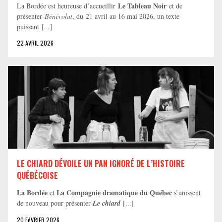
Le Tableau Noir
La Bordée est heureuse d’accueillir
et de
présenter
Bénévolat
, du 21 avril au 16 mai 2026, un texte
puissant [...]
22 AVRIL 2026
LE CHIARD DÉVOILE UN PAN IGNORÉ DE L’HISTOIRE
QUÉBÉCOISE
La Bordée
La Compagnie dramatique du Québec
et
s’unissent
de nouveau pour présenter
Le chiard
[...]
20 FéVRIER 2026