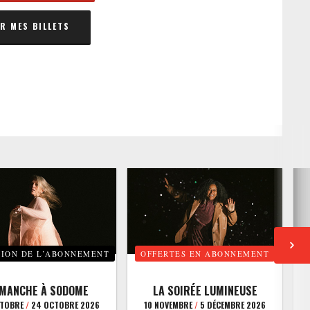
 MES BILLETS
TION DE L’ABONNEMENT
OFFERTES EN ABONNEMENT
E
IMANCHE À SODOME
LA SOIRÉE LUMINEUSE
CTOBRE
/
24 OCTOBRE 2026
10 NOVEMBRE
/
5 DÉCEMBRE 2026