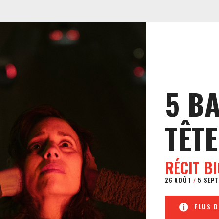
5 B
TÊTE
RÉCIT B
26 AOÛT
/
5 SEPT
PLUS D