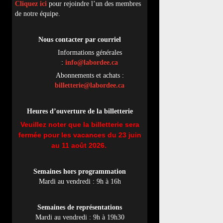
Cliquez ici
pour rejoindre l’un des membres
de notre équipe.
Nous contacter par
cou
rriel
Informations générales
:
info@labordee.ca
Abonnements et achats :
billetterie@labordee.ca
Heures d’ouverture de la billetterie
Veuillez noter que la billetterie sera
fermée pour les vacances du 23 juin
au 11 août 2026.
Semaines hors programmation
Mardi au vendredi : 9h à 16h
Semaines de représentations
Mardi au vendredi : 9h à 19h30