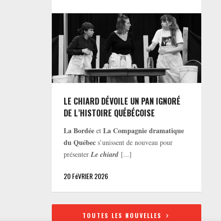
LE CHIARD DÉVOILE UN PAN IGNORÉ
DE L’HISTOIRE QUÉBÉCOISE
La Bordée
La Compagnie dramatique
et
du Québec
s’unissent de nouveau pour
présenter
Le chiard
[...]
20 FéVRIER 2026
TOUTES LES NOUVELLES