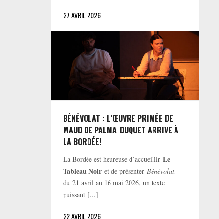
27 AVRIL 2026
BÉNÉVOLAT : L’ŒUVRE PRIMÉE DE
MAUD DE PALMA-DUQUET ARRIVE À
LA BORDÉE!
Le
La Bordée est heureuse d’accueillir
Tableau Noir
et de présenter
Bénévolat
,
du 21 avril au 16 mai 2026, un texte
puissant [...]
22 AVRIL 2026