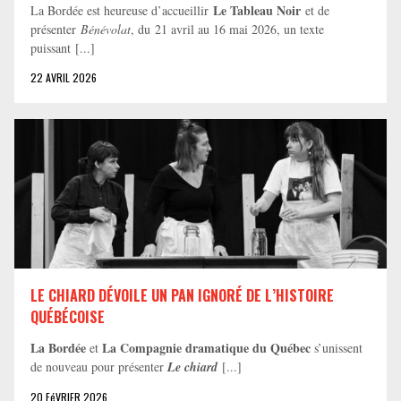
Le Tableau Noir
La Bordée est heureuse d’accueillir
et de
présenter
Bénévolat
, du 21 avril au 16 mai 2026, un texte
puissant [...]
22 AVRIL 2026
LE CHIARD DÉVOILE UN PAN IGNORÉ DE L’HISTOIRE
QUÉBÉCOISE
La Bordée
La Compagnie dramatique du Québec
et
s’unissent
de nouveau pour présenter
Le chiard
[...]
20 FéVRIER 2026