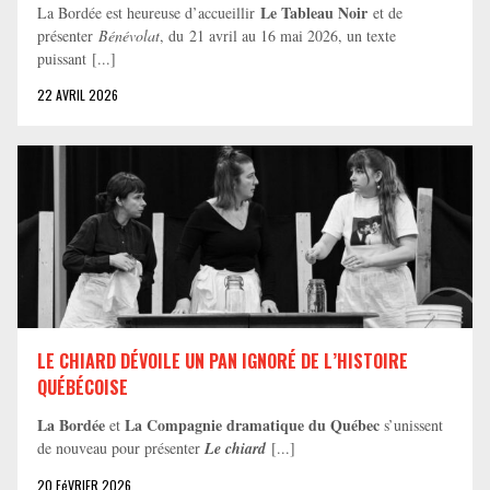
Le Tableau Noir
La Bordée est heureuse d’accueillir
et de
présenter
Bénévolat
, du 21 avril au 16 mai 2026, un texte
puissant [...]
22 AVRIL 2026
LE CHIARD DÉVOILE UN PAN IGNORÉ DE L’HISTOIRE
QUÉBÉCOISE
La Bordée
La Compagnie dramatique du Québec
et
s’unissent
de nouveau pour présenter
Le chiard
[...]
20 FéVRIER 2026