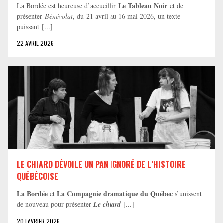
Le Tableau Noir
La Bordée est heureuse d’accueillir
et de
présenter
Bénévolat
, du 21 avril au 16 mai 2026, un texte
puissant [...]
22 AVRIL 2026
LE CHIARD DÉVOILE UN PAN IGNORÉ DE L’HISTOIRE
QUÉBÉCOISE
La Bordée
La Compagnie dramatique du Québec
et
s’unissent
de nouveau pour présenter
Le chiard
[...]
20 FéVRIER 2026