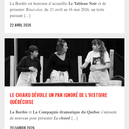
Le Tableau Noir
La Bordée est heureuse d’accueillir
et de
présenter
Bénévolat
, du 21 avril au 16 mai 2026, un texte
puissant [...]
22 AVRIL 2026
LE CHIARD DÉVOILE UN PAN IGNORÉ DE L’HISTOIRE
QUÉBÉCOISE
La Bordée
La Compagnie dramatique du Québec
et
s’unissent
de nouveau pour présenter
Le chiard
[...]
20 FéVRIER 2026