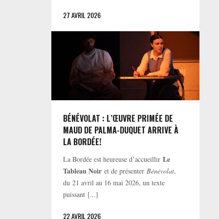
27 AVRIL 2026
BÉNÉVOLAT : L’ŒUVRE PRIMÉE DE
MAUD DE PALMA-DUQUET ARRIVE À
LA BORDÉE!
Le
La Bordée est heureuse d’accueillir
Tableau Noir
et de présenter
Bénévolat
,
du 21 avril au 16 mai 2026, un texte
puissant [...]
22 AVRIL 2026