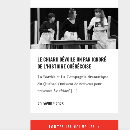
LE CHIARD DÉVOILE UN PAN IGNORÉ
DE L’HISTOIRE QUÉBÉCOISE
La Bordée
La Compagnie dramatique
et
du Québec
s’unissent de nouveau pour
présenter
Le chiard
[...]
20 FéVRIER 2026
TOUTES LES NOUVELLES