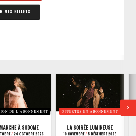
 MES BILLETS
TION DE L’ABONNEMENT
OFFERTES EN ABONNEMENT
E
IMANCHE À SODOME
LA SOIRÉE LUMINEUSE
CTOBRE
/
24 OCTOBRE 2026
10 NOVEMBRE
/
5 DÉCEMBRE 2026