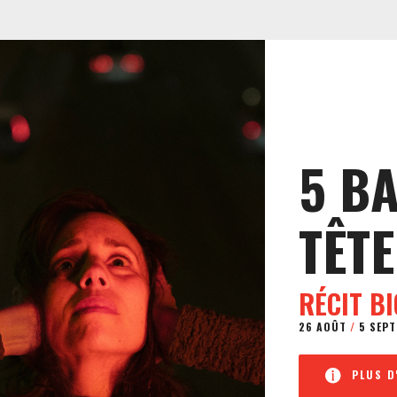
5 B
TÊTE
RÉCIT B
26 AOÛT
/
5 SEPT
PLUS D