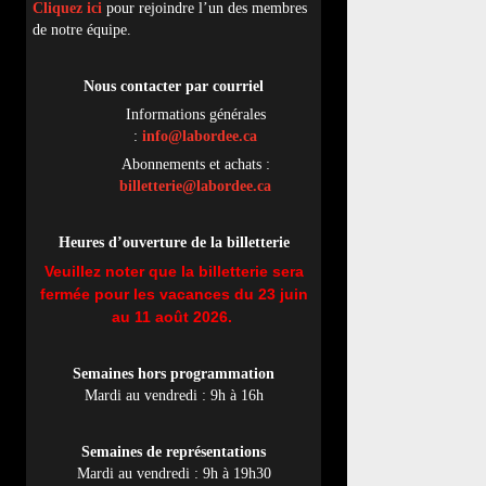
Cliquez ici
pour rejoindre l’un des membres
de notre équipe.
Nous contacter par
cou
rriel
Informations générales
:
info@labordee.ca
Abonnements et achats :
billetterie@labordee.ca
Heures d’ouverture de la billetterie
Veuillez noter que la billetterie sera
fermée pour les vacances du 23 juin
au 11 août 2026.
Semaines hors programmation
Mardi au vendredi : 9h à 16h
Semaines de représentations
Mardi au vendredi : 9h à 19h30