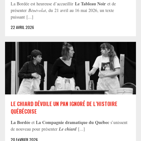
Le Tableau Noir
La Bordée est heureuse d’accueillir
et de
présenter
Bénévolat
, du 21 avril au 16 mai 2026, un texte
puissant [...]
22 AVRIL 2026
LE CHIARD DÉVOILE UN PAN IGNORÉ DE L’HISTOIRE
QUÉBÉCOISE
La Bordée
La Compagnie dramatique du Québec
et
s’unissent
de nouveau pour présenter
Le chiard
[...]
20 FéVRIER 2026