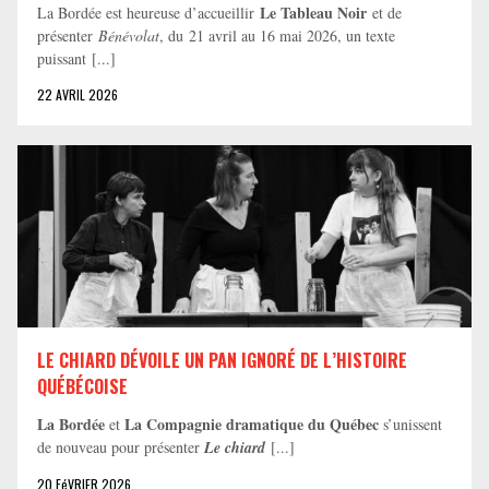
Le Tableau Noir
La Bordée est heureuse d’accueillir
et de
présenter
Bénévolat
, du 21 avril au 16 mai 2026, un texte
puissant [...]
22 AVRIL 2026
LE CHIARD DÉVOILE UN PAN IGNORÉ DE L’HISTOIRE
QUÉBÉCOISE
La Bordée
La Compagnie dramatique du Québec
et
s’unissent
de nouveau pour présenter
Le chiard
[...]
20 FéVRIER 2026