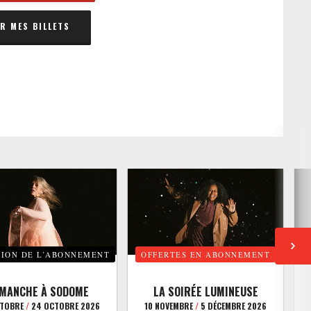
 MES BILLETS
TION DE L’ABONNEMENT
OFFERTES EN ABONNEMENT
E
IMANCHE À SODOME
LA SOIRÉE LUMINEUSE
CTOBRE
/
24 OCTOBRE 2026
10 NOVEMBRE
/
5 DÉCEMBRE 2026