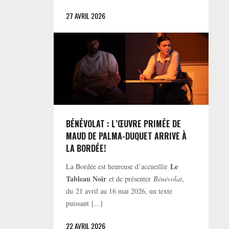
27 AVRIL 2026
BÉNÉVOLAT : L’ŒUVRE PRIMÉE DE
MAUD DE PALMA-DUQUET ARRIVE À
LA BORDÉE!
Le
La Bordée est heureuse d’accueillir
Tableau Noir
et de présenter
Bénévolat
,
du 21 avril au 16 mai 2026, un texte
puissant [...]
22 AVRIL 2026