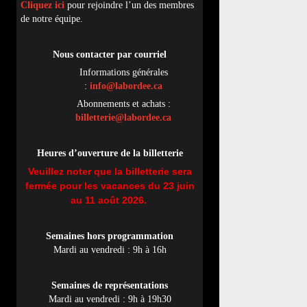
Cliquez ici
pour rejoindre l’un des membres
de notre équipe.
Nous contacter par
cou
rriel
Informations générales
:
info@labordee.ca
Abonnements et achats :
billetterie@labordee.ca
Heures d’ouverture de la billetterie
Veuillez noter que la billetterie sera
fermée pour les vacances du 23 juin
au 11 août 2026.
Semaines hors programmation
Mardi au vendredi : 9h à 16h
Semaines de représentations
Mardi au vendredi : 9h à 19h30