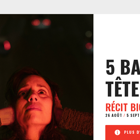
5 B
TÊTE
RÉCIT B
26 AOÛT
/
5 SEPT
PLUS D