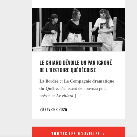
LE CHIARD DÉVOILE UN PAN IGNORÉ
DE L’HISTOIRE QUÉBÉCOISE
La Bordée
La Compagnie dramatique
et
du Québec
s’unissent de nouveau pour
présenter
Le chiard
[...]
20 FéVRIER 2026
TOUTES LES NOUVELLES