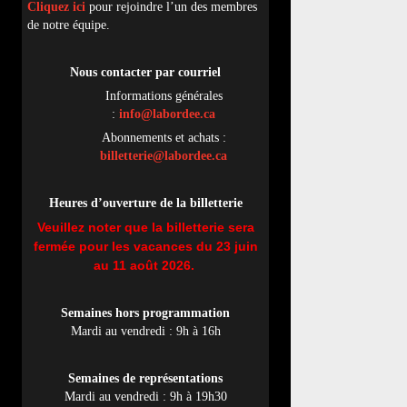
Cliquez ici
pour rejoindre l’un des membres
de notre équipe.
Nous contacter par
cou
rriel
Informations générales
:
info@labordee.ca
Abonnements et achats :
billetterie@labordee.ca
Heures d’ouverture de la billetterie
Veuillez noter que la billetterie sera
fermée pour les vacances du 23 juin
au 11 août 2026.
Semaines hors programmation
Mardi au vendredi : 9h à 16h
Semaines de représentations
Mardi au vendredi : 9h à 19h30