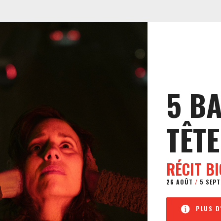
5 B
TÊTE
RÉCIT B
26 AOÛT
/
5 SEPT
PLUS D