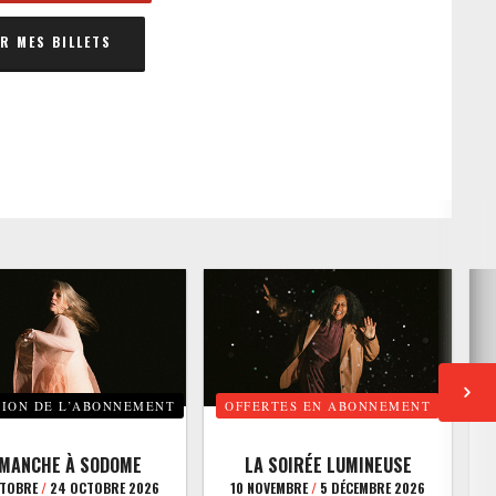
 MES BILLETS
TION DE L’ABONNEMENT
OFFERTES EN ABONNEMENT
E
IMANCHE À SODOME
LA SOIRÉE LUMINEUSE
CTOBRE
/
24 OCTOBRE 2026
10 NOVEMBRE
/
5 DÉCEMBRE 2026