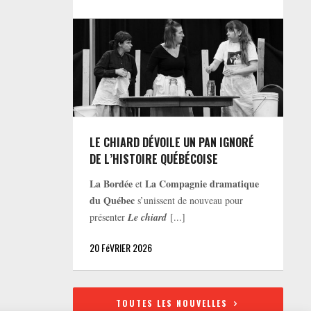
LE CHIARD DÉVOILE UN PAN IGNORÉ
DE L’HISTOIRE QUÉBÉCOISE
La Bordée
La Compagnie dramatique
et
du Québec
s’unissent de nouveau pour
présenter
Le chiard
[...]
20 FéVRIER 2026
TOUTES LES NOUVELLES