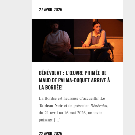
27 AVRIL 2026
BÉNÉVOLAT : L’ŒUVRE PRIMÉE DE
MAUD DE PALMA-DUQUET ARRIVE À
LA BORDÉE!
Le
La Bordée est heureuse d’accueillir
Tableau Noir
et de présenter
Bénévolat
,
du 21 avril au 16 mai 2026, un texte
puissant [...]
22 AVRIL 2026