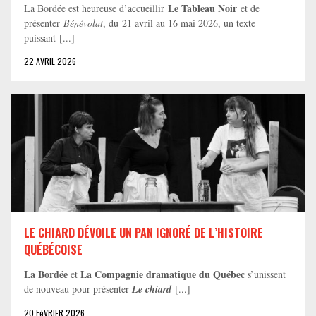
Le Tableau Noir
La Bordée est heureuse d’accueillir
et de
présenter
Bénévolat
, du 21 avril au 16 mai 2026, un texte
puissant [...]
22 AVRIL 2026
LE CHIARD DÉVOILE UN PAN IGNORÉ DE L’HISTOIRE
QUÉBÉCOISE
La Bordée
La Compagnie dramatique du Québec
et
s’unissent
de nouveau pour présenter
Le chiard
[...]
20 FéVRIER 2026