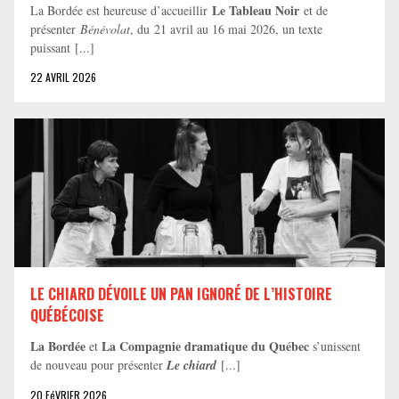
Le Tableau Noir
La Bordée est heureuse d’accueillir
et de
présenter
Bénévolat
, du 21 avril au 16 mai 2026, un texte
puissant [...]
22 AVRIL 2026
LE CHIARD DÉVOILE UN PAN IGNORÉ DE L’HISTOIRE
QUÉBÉCOISE
La Bordée
La Compagnie dramatique du Québec
et
s’unissent
de nouveau pour présenter
Le chiard
[...]
20 FéVRIER 2026